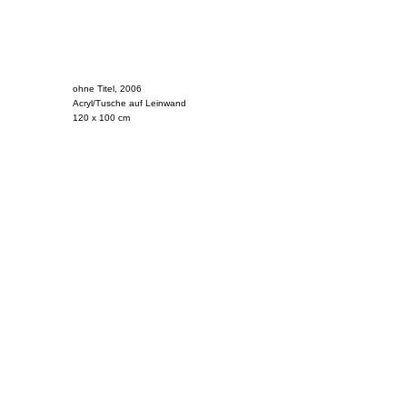
ohne Titel, 2006
Acryl/Tusche auf Leinwand
120 x 100 cm