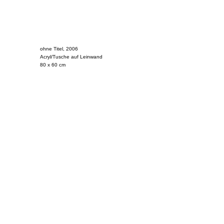
ohne Titel, 2006
Acryl/Tusche auf Leinwand
80 x 60 cm